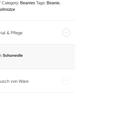
7
Category:
Beanies
Tags:
Beanie
,
ollmütze
ial & Pflege
%
Schurwolle
usch von Ware