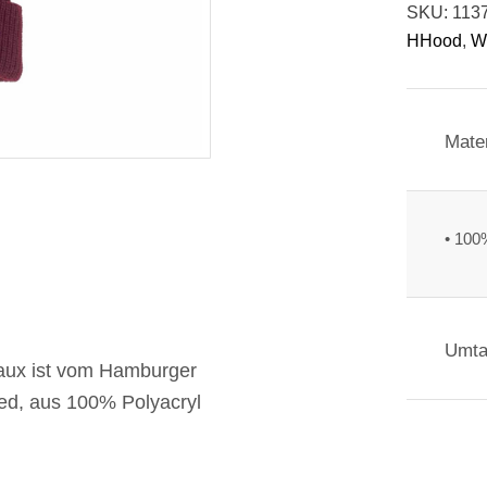
SKU:
113
HHood
,
W
Mater
• 100
Umta
aux ist vom Hamburger
gned, aus 100% Polyacryl