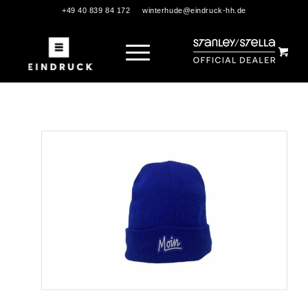
+49 40 839 84 172
winterhude@eindruck-hh.de