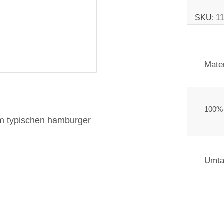
SKU:
1
Mater
100% 
em typischen hamburger
Umta