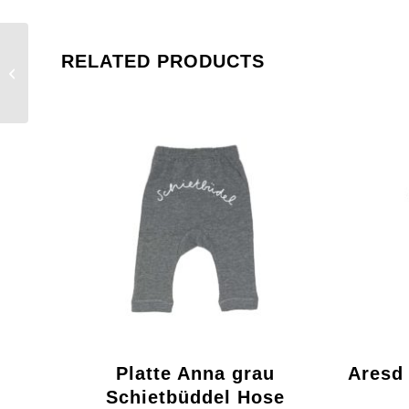
RELATED PRODUCTS
Platte Anna Möwe Baby
Shirt
Platte Anna grau
Aresd 
Schietbüddel Hose