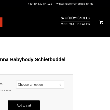
+49 40 839 84 172
winterhude@eindruck-hh.de
Anna Babybody Schietbüddel
v.
oessen
Add to cart