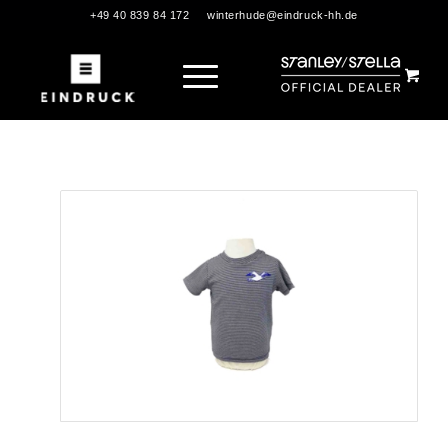
+49 40 839 84 172
winterhude@eindruck-hh.de